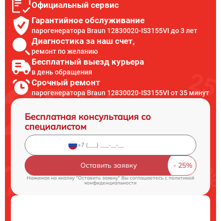
Официальный сервис
Гарантийное обслуживание
парогенератора Braun 12830020-IS3155VI до 3 лет
Диагностика за наш счет,
ремонт по желанию
Бесплатный выезд курьера
в день обращения
Срочный ремонт
парогенератора Braun 12830020-IS3155VI от 35 минут
Бесплатная консультация со
специалистом
Оставить заявку
Нажимая на кнопку "Оставить заявку" Вы соглашаетесь c
политикой
конфиденциальности