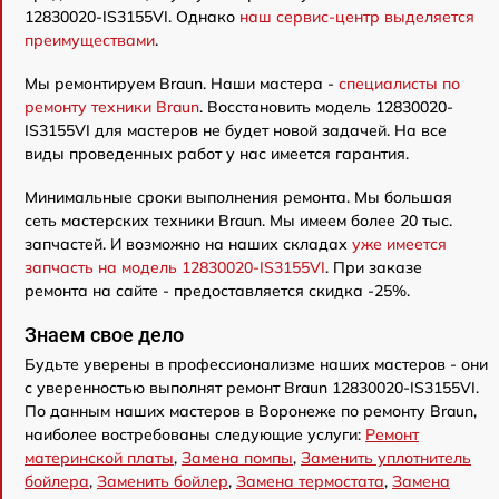
12830020-IS3155VI. Однако
наш сервис-центр выделяется
преимуществами
.
Мы ремонтируем Braun. Наши мастера -
специалисты по
ремонту техники Braun
. Восстановить модель 12830020-
IS3155VI для мастеров не будет новой задачей. На все
виды проведенных работ у нас имеется гарантия.
Минимальные сроки выполнения ремонта. Мы большая
сеть мастерских техники Braun. Мы имеем более 20 тыс.
запчастей. И возможно на наших складах
уже имеется
запчасть на модель 12830020-IS3155VI
. При заказе
ремонта на сайте - предоставляется скидка -25%.
Знаем свое дело
Будьте уверены в профессионализме наших мастеров - они
с уверенностью выполнят ремонт Braun 12830020-IS3155VI.
По данным наших мастеров в Воронеже по ремонту Braun,
наиболее востребованы следующие услуги:
Ремонт
материнской платы
,
Замена помпы
,
Заменить уплотнитель
бойлера
,
Заменить бойлер
,
Замена термостата
,
Замена